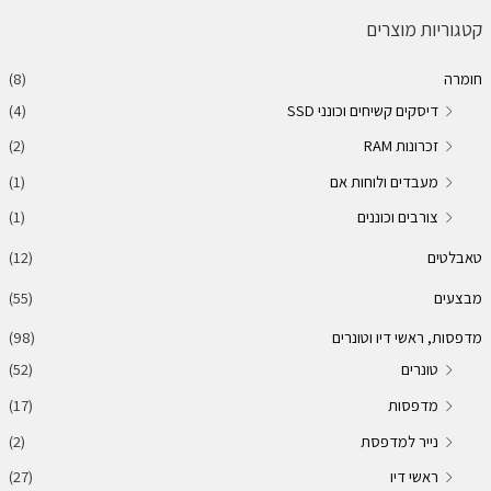
י
י
קטגוריות מוצרים
ר
ר
חומרה
(8)
מ
מ
דיסקים קשיחים וכונני SSD
(4)
י
ק
זכרונות RAM
(2)
נ
ס
מעבדים ולוחות אם
(1)
י
י
מ
מ
צורבים וכוננים
(1)
ל
ל
טאבלטים
(12)
י
י
מבצעים
(55)
מדפסות, ראשי דיו וטונרים
(98)
טונרים
(52)
מדפסות
(17)
נייר למדפסת
(2)
ראשי דיו
(27)