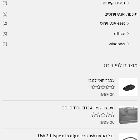
תיקים וקייסים
(7)
תוכנות ואנטי וירוסים
(6)
eset אנטי וירוס
(2)
(3)
office
(1)
windows
מוצרים לפי דירוג
עכבר חוטי לנובו
₪
69.00
ד
ו
ר
ג
תיק צד לנייד 14 GOLD TOUCH
0
מ
ת
₪
99.00
ד
ו
ו
ך
ר
5
ג
כבל מתאם Usb 3.1 type c to otg micro usb
0