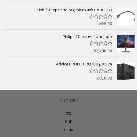
ו
ך
ר
5
ג
כבל מתאם Usb 3.1 type c to otg micro usb
0
מ
ת
₪
29.00
ד
ו
ו
ך
ר
5
ג
מסך מחשב גיימינג ''Philips 27
0
מ
ת
₪
2,280.00
ד
ו
ו
ך
ר
5
ג
אל פסק Advice PROFIT PRO700
0
מ
ת
₪
310.00
ד
ו
ו
ך
ר
5
ג
0
מ
ניווט מהיר
ת
ו
ך
בית
5
חנות
אודות