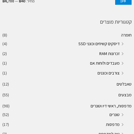
מ
מ
מחיר:
₪40
—
₪6,700
סנן
ח
ח
י
י
קטגוריות מוצרים
ר
ר
חומרה
(8)
מ
מ
דיסקים קשיחים וכונני SSD
(4)
י
ק
זכרונות RAM
(2)
נ
ס
מעבדים ולוחות אם
(1)
י
י
מ
מ
צורבים וכוננים
(1)
ל
ל
טאבלטים
(12)
י
י
מבצעים
(55)
מדפסות, ראשי דיו וטונרים
(98)
טונרים
(52)
מדפסות
(17)
נייר למדפסת
(2)