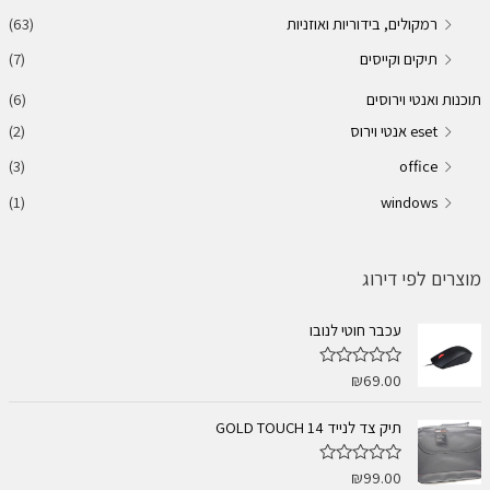
רמקולים, בידוריות ואוזניות
(63)
תיקים וקייסים
(7)
תוכנות ואנטי וירוסים
(6)
eset אנטי וירוס
(2)
(3)
office
(1)
windows
מוצרים לפי דירוג
עכבר חוטי לנובו
₪
69.00
ד
ו
ר
ג
תיק צד לנייד 14 GOLD TOUCH
0
מ
ת
₪
99.00
ד
ו