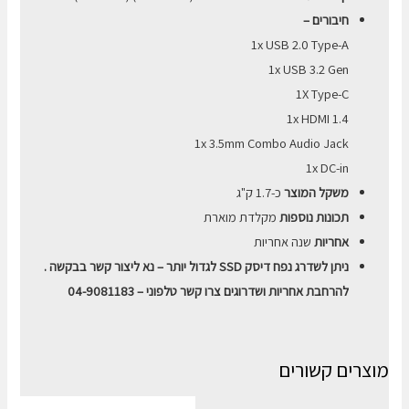
חיבורים –
1x USB 2.0 Type-A
1x USB 3.2 Gen
1X Type-C
1x HDMI 1.4
1x 3.5mm Combo Audio Jack
1x DC-in
משקל המוצר
כ-1.7 ק"ג
תכונות נוספות
מקלדת מוארת
אחריות
שנה אחריות
ניתן לשדרג נפח דיסק SSD לגדול יותר – נא ליצור קשר בבקשה .
להרחבת אחריות ושדרוגים צרו קשר טלפוני – 04-9081183
מוצרים קשורים