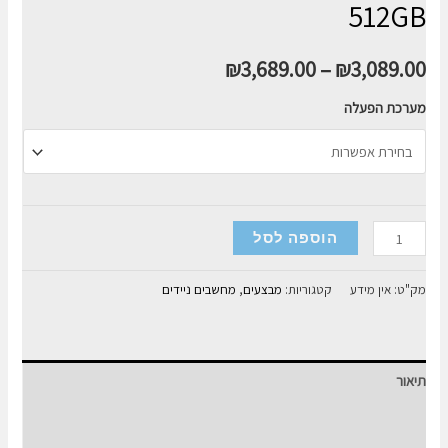
512GB
₪
3,689.00
–
₪
3,089.00
מערכת הפעלה
כמות
הוספה לסל
של
מחשב
מק"ט:
אין מידע
קטגוריות:
מבצעים
,
מחשבים ניידים
נייד
מסך
מגע
תיאור
Asus
VivoBook
מידע נוסף