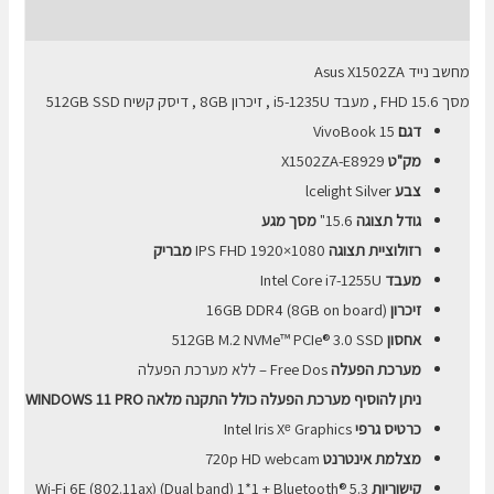
15
חוות דעת (0)
I5-
12
מחשב נייד Asus X1502ZA
16GB
מסך 15.6
FHD
, מעבד i5-1235U , זיכרון 8GB , דיסק קשיח 512GB
SSD
SSD
דגם
VivoBook 15
512GB
מק"ט
X1502ZA-E8929
צבע
lcelight Silver
גודל תצוגה
15.6"
מסך מגע
רזולוציית תצוגה
FHD 1920×1080
IPS
מבריק
מעבד
Intel Core i7-1255U
זיכרון
16GB DDR4 (8GB on board)
אחסון
512GB M.2 NVMe™ PCIe® 3.0 SSD
מערכת הפעלה
Free Dos – ללא מערכת הפעלה
ניתן להוסיף מערכת הפעלה כולל התקנה מלאה WINDOWS 11 PRO
כרטיס גרפי
Intel Iris Xᵉ Graphics
מצלמת אינטרנט
720p HD webcam
קישוריות
Wi-Fi 6E (802.11ax) (Dual band) 1*1 + Bluetooth® 5.3