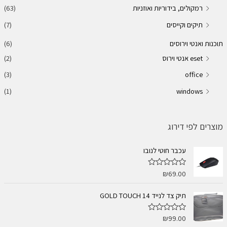
רמקולים, בידוריות ואוזניות
(63)
תיקים וקייסים
(7)
תוכנות ואנטי וירוסים
(6)
eset אנטי וירוס
(2)
(3)
office
(1)
windows
מוצרים לפי דירוג
עכבר חוטי לנובו
₪
69.00
ד
ו
ר
ג
תיק צד לנייד 14 GOLD TOUCH
0
מ
ת
₪
99.00
ד
ו
ו