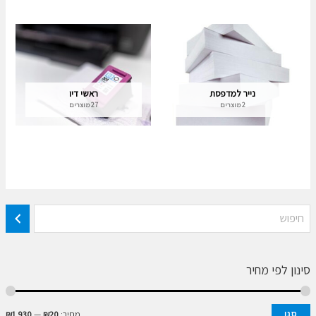
נייר למדפסת
ראשי דיו
2 מוצרים
27 מוצרים
סינון לפי מחיר
מ
מ
מחיר:
₪20
—
₪1,930
סנן