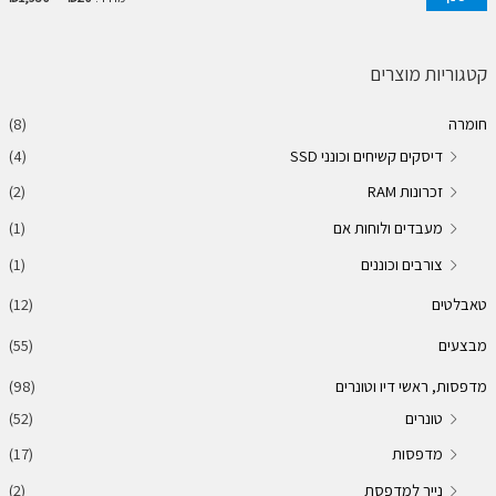
ח
ח
י
י
קטגוריות מוצרים
ר
ר
חומרה
(8)
מ
מ
דיסקים קשיחים וכונני SSD
(4)
י
ק
זכרונות RAM
(2)
נ
ס
מעבדים ולוחות אם
(1)
י
י
מ
מ
צורבים וכוננים
(1)
ל
ל
טאבלטים
(12)
י
י
מבצעים
(55)
מדפסות, ראשי דיו וטונרים
(98)
טונרים
(52)
מדפסות
(17)
נייר למדפסת
(2)