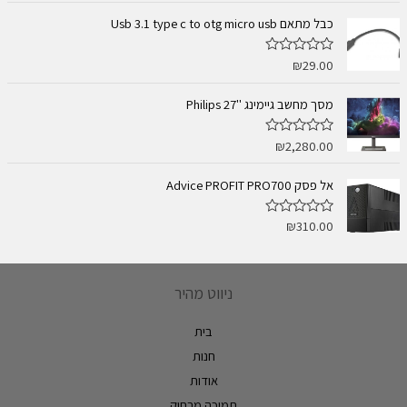
ך
ר
5
ג
כבל מתאם Usb 3.1 type c to otg micro usb
0
מ
ת
₪
29.00
ד
ו
ו
ך
ר
5
ג
מסך מחשב גיימינג ''Philips 27
0
מ
ת
₪
2,280.00
ד
ו
ו
ך
ר
5
ג
אל פסק Advice PROFIT PRO700
0
מ
ת
₪
310.00
ד
ו
ו
ך
ר
5
ג
0
מ
ניווט מהיר
ת
ו
ך
בית
5
חנות
אודות
תמיכה מרחוק