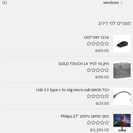
(1)
windows
מוצרים לפי דירוג
עכבר חוטי לנובו
₪
69.00
ד
ו
ר
ג
תיק צד לנייד 14 GOLD TOUCH
0
מ
ת
₪
99.00
ד
ו
ו
ך
ר
5
ג
כבל מתאם Usb 3.1 type c to otg micro usb
0
מ
ת
₪
29.00
ד
ו
ו
ך
ר
5
ג
מסך מחשב גיימינג ''Philips 27
0
מ
ת
₪
2,280.00
ד
ו