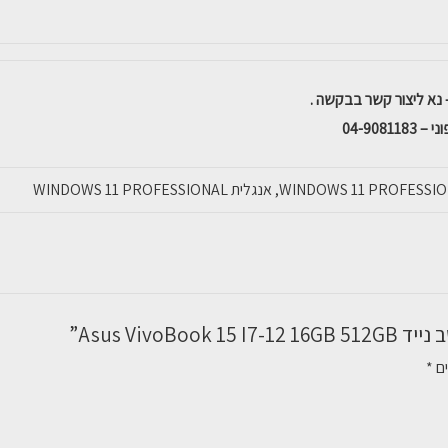
04-908
Asus VivoB”
ים
*