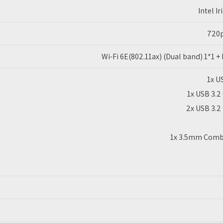
Intel Ir
720
Wi-Fi 6E(802.11ax) (Dual band) 1*1 +
1x U
1x USB 3.2
2x USB 3.2
1x 3.5mm Comb