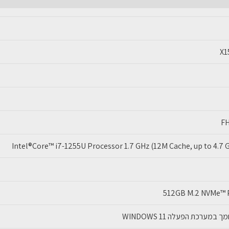
I7-
12
16GB
X1
512GB
FH
Intel®Core™ i7-1255U Processor 1.7 GHz (12M Cache, up to 4.7 G
512GB M.2 NVMe™ P