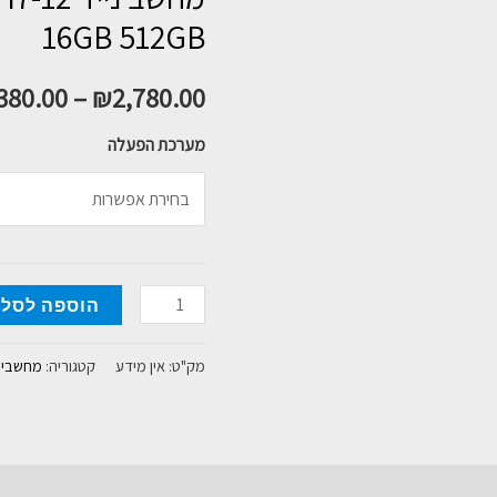
16GB 512GB
380.00
–
₪
2,780.00
מערכת הפעלה
כמות
הוספה לסל
של
מחשב
מק"ט:
אין מידע
קטגוריה:
מחשבים 
נייד
Asus
VivoBook
15