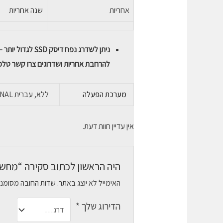
אחריות
שנה אחריות
ניתן לשדרג נפח דיסק SSD לגדול יותר – נא ליצור קשר בבקשה .
להרחבת אחריות ושדרוגים צרו קשר טלפוני – 1183
מערכת הפעלה
ללא, עברית WINDOWS 11 PROFESSIONAL, אנגלית WINDOWS 11 PROFESSIONAL
אין עדיין חוות דעת.
היה הראשון לכתוב סקירה “מחשב נייד ook 15 I7-12 16GB 512GB
האימייל לא יוצג באתר.
שדות החובה מסומנ
הדירוג שלך
*