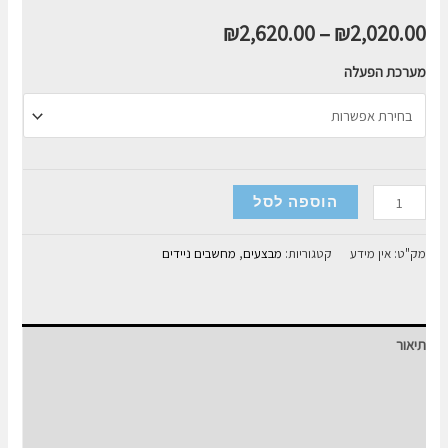
₪
2,620.00
–
₪
2,020.00
מערכת הפעלה
כמות
הוספה לסל
של
מחשב
מק"ט:
אין מידע
קטגוריות:
מבצעים
,
מחשבים ניידים
נייד
Asus
VivoBook
תיאור
15
I5-
מידע נוסף
12
חוות דעת (0)
8GB