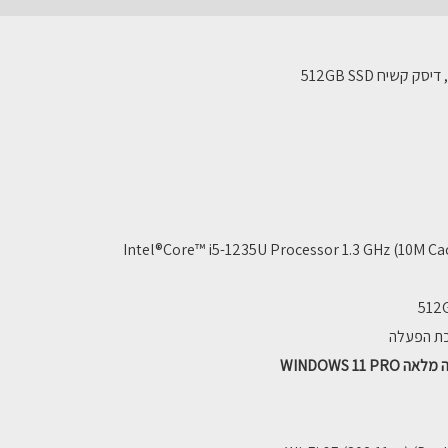
I5-
12
SSD
8GB
SSD
512GB
Intel®Core™ i5-1235U Processor 1.3 GHz (10M Cach
512G
WINDOWS 1