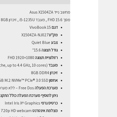
מחשב נייד Asus X1504ZA
מסך 15.6
FHD
, מעבד i5-1235U , זיכרון 8GB , דיסק קשיח 512GB
דגם
VivoBook 15
מק"ט
X1504ZA-NJ027
צבע
Quiet Blue
גודל תצוגה
15.6"
רזולוציית תצוגה
FHD 1920×1080
מעבד
e, up to 4.4 GHz, 10 cores)
זיכרון
8GB DDR4
אחסון
B M.2 NVMe™ PCIe® 3.0 SSD
מערכת הפעלה
Free Dos – ללא מערכת הפעלה
ניתן להוסיף מערכת הפעלה כולל התקנה מלאה 1 PRO
כרטיס גרפי
Intel Iris Xᵉ Graphics
מצלמת אינטרנט
720p HD webcam