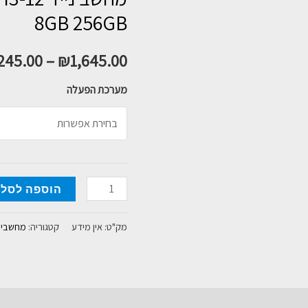
8GB 256GB
245.00
–
₪
1,645.00
מערכת הפעלה
כמות
הוספה לסל
של
מחשב
מק"ט:
אין מידע
קטגוריה:
מחשבים 
נייד
Asus
VivoBook
15.6