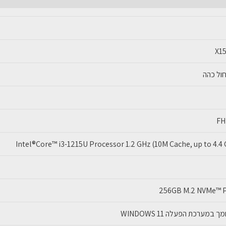
I3-
12
8GB
X1
256GB
FH
Intel®Core™ i3-1215U Processor 1.2 GHz (10M Cache, up to 4.4 
256GB M.2 NVMe™ P