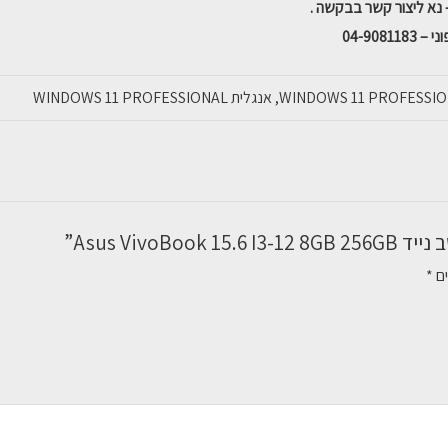
04-908
Asus VivoB”
ים
*