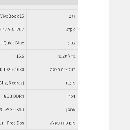
דגם
VivoBook 15
מק"ט
504ZA-NJ202
צבע
Quiet Blue כחול כהה
גודל תצוגה
15.6"
רזולוציית תצוגה
D 1920×1080
מעבד
GHz, 6 cores)
זיכרון
8GB DDR4
אחסון
CIe® 3.0 SSD
מערכת הפעלה
Free Dos – תומך במערכת הפעלה WINDOWS 11