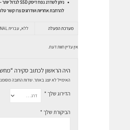
ניתן לשדרג נפח דיסק SSD לגדול יותר – נא ליצור קשר בבקשה .
להרחבת אחריות ושדרוגים צרו קשר טלפוני – 1183
מערכת הפעלה
ללא, עברית WINDOWS 11 PROFESSIONAL, אנגלית WINDOWS 11 PROFESSIONAL
אין עדיין חוות דעת.
היה הראשון לכתוב סקירה “מחשב נייד ook 15.6 I3-12 8GB 256GB
האימייל לא יוצג באתר.
שדות החובה מסומנ
הדירוג שלך
*
הביקורת שלך
*