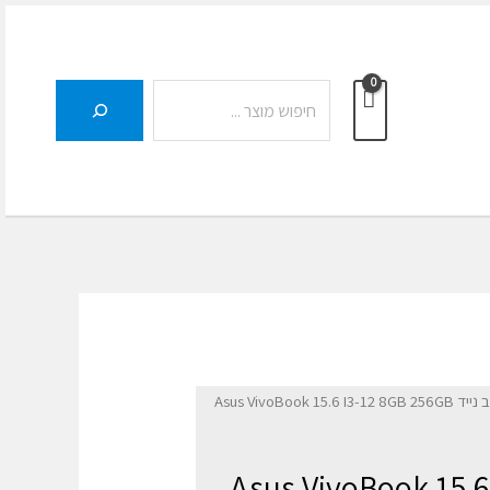
חיפוש
Asus VivoBook 15.6 I3
ד Asus VivoBook 15.6 I3-12