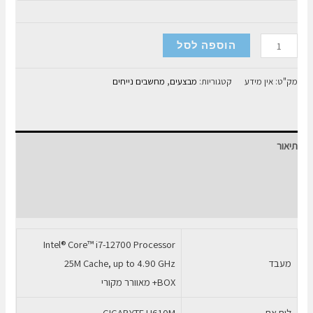
כמות
הוספה לסל
של
מחשב
מק"ט:
אין מידע
קטגוריות:
מבצעים
,
מחשבים נייחים
נייח
I7-
12700
תיאור
16GB
DDR4
מידע נוסף
500GB
חוות דעת (0)
SSD
Intel® Core™ i7-12700 Processor
מעבד
25M Cache, up to 4.90 GHz
BOX+ מאוורר מקורי
לוח אם
GIGABYTE H610M