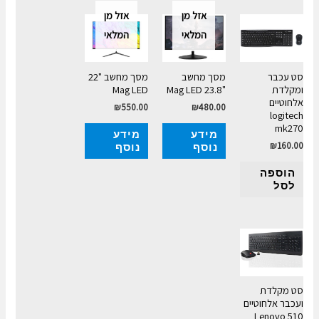
אזל מן
אזל מן
המלאי
המלאי
סט עכבר
מסך מחשב
מסך מחשב "22
ומקלדת
"23.8 Mag LED
Mag LED
אלחוטיים
₪
550.00
₪
480.00
logitech
mk270
מידע
מידע
₪
160.00
נוסף
נוסף
הוספה
לסל
סט מקלדת
ועכבר אלחוטיים
Lenovo 510