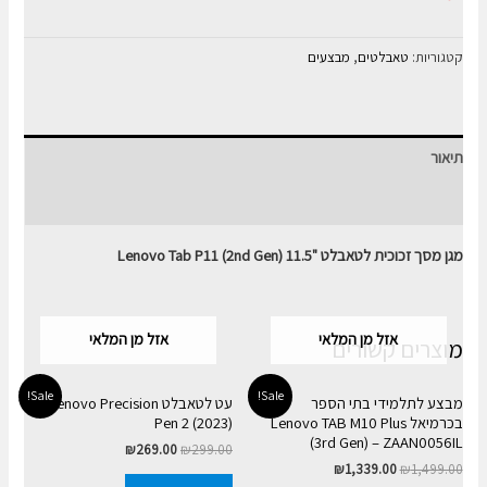
קטגוריות:
טאבלטים
,
מבצעים
תיאור
חוות דעת (0)
מגן מסך זכוכית לטאבלט "11.5 Lenovo Tab P11 (2nd Gen)
אזל מן המלאי
אזל מן המלאי
מוצרים קשורים
Sale!
Sale!
מבצע לתלמידי בתי הספר
עט לטאבלט Lenovo Precision
בכרמיאל Lenovo TAB M10 Plus
Pen 2 (2023)
(3rd Gen) – ZAAN0056IL
₪
269.00
₪
299.00
₪
1,339.00
₪
1,499.00