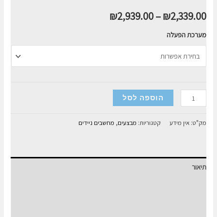
₪
2,939.00
–
₪
2,339.00
מערכת הפעלה
כמות
הוספה לסל
של
מחשב
מק"ט:
אין מידע
קטגוריות:
מבצעים
,
מחשבים ניידים
נייד
Asus
VivoBook
תיאור
15
I5-
מידע נוסף
12
חוות דעת (0)
16GB