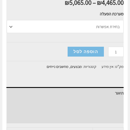
₪
5,065.00
–
₪
4,465.00
מערכת הפעלה
כמות
הוספה לסל
של
מחשב
מק"ט:
אין מידע
קטגוריות:
מבצעים
,
מחשבים נייחים
נייח
לגיימרים
I5-
תיאור
13
3060
מידע נוסף
12GB
חוות דעת (0)