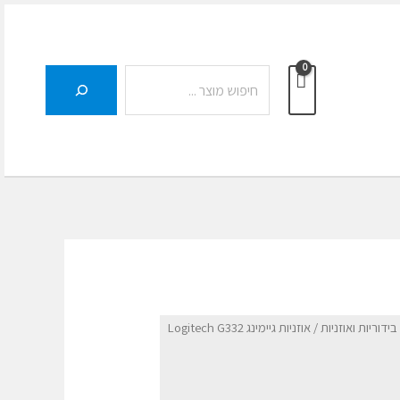
חיפוש
ידוריות ואוזניות
/ אוזניות גיימינג Logitech G332