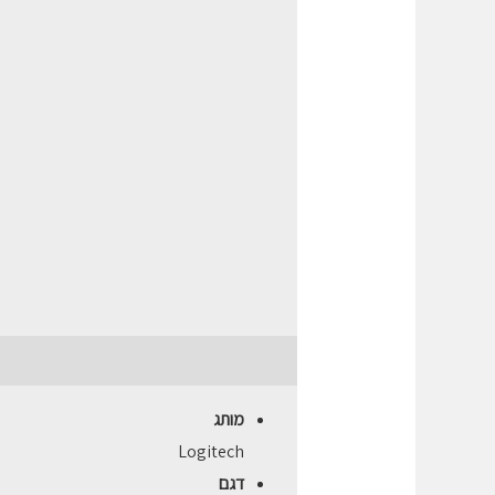
תיאור
חוות דעת (0)
מותג
Logitech
דגם