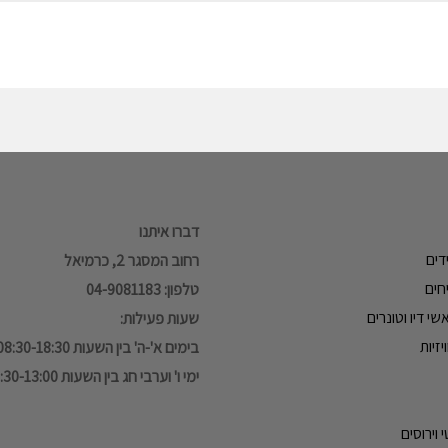
דברו איתנו
דים
רחוב המסגר 2, כרמיאל
חים
טלפון: 04-9081183
י דיו וטונרים
שעות פעילות:
זיות
בימים א'-ה' בין השעות 08:30-18:30
ימי ו' וערבי חג בין השעות 08:30-13:00
 וירוסים