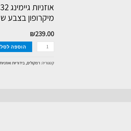
מיקרופון בצבע ש
₪
239.00
כמות
הוספה לסל
של
אוזניות
קטגוריה:
רמקולים, בידוריות ואוזניות
גיימינג
Logitech
G332
עם
מיקרופון
בצבע
שחור-אדום