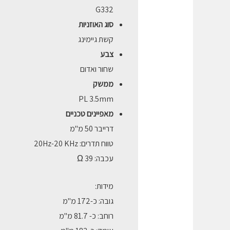
G332
סוג האוזניות
קשת גיימינג
צבע
שחור ואדום
ממשק
PL 3.5mm
מאפיינים טכניים
דרייבר 50 מ"מ
טווח תדרים: 20Hz-20 KHz
עכבה: Ω 39
מידות:
גובה: כ-172 מ"מ
רוחב: כ- 81.7 מ"מ