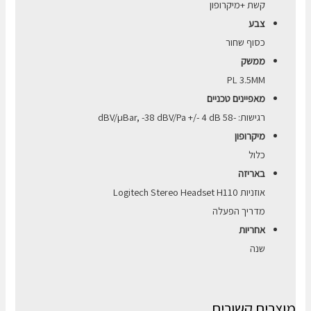
קשת +מיקרופון
צבע
כסוף שחור
ממשק
PL 3.5MM
מאפיינים טכניים
רגישות: -58 dBV/µBar, -38 dBV/Pa +/- 4 dB
מיקרופון
כלול
באריזה
אוזניות Logitech Stereo Headset H110
מדריך הפעלה
אחריות
שנה
מוצרים קשורים