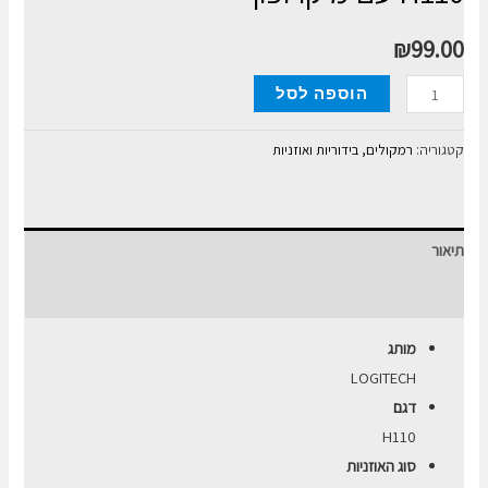
₪
99.00
כמות
הוספה לסל
של
אוזניות
קטגוריה:
רמקולים, בידוריות ואוזניות
Logitech
Stereo
Headset
תיאור
H110
עם
חוות דעת (0)
מיקרופון
מותג
LOGITECH
דגם
H110
סוג האוזניות