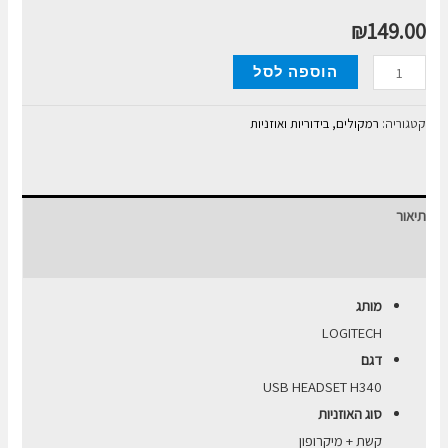
₪
149.00
כמות
הוספה לסל
של
אוזניות
קטגוריה:
רמקולים, בידוריות ואוזניות
Logitech
Stereo
Headset
תיאור
H340
USB
חוות דעת (0)
עם
מותג
מיקרופון
LOGITECH
דגם
USB HEADSET H340
סוג האוזניות
קשת + מיקרופון