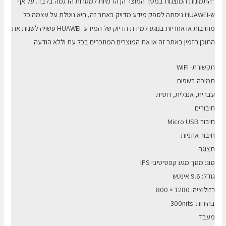
*התמונות המוצגות במסך המוצר הן הדמיות למטרות הדגמה בלבד. על אף
ש-HUAWEI ניסתה לספק מידע מדויק באתר זה, היא נוטלת על עצמה כל
מחויבות או אחריות בנוגע למידת הדיוק של המידע. HUAWEI עשויה לשנות את
התוכן הזמין באתר זה או את המוצרים המוזכרים בכל עת וללא הודעה.
תקשורת- WIFI
תמיכה בשפות
עברית, אנגלית, רוסית
חיבורים
חיבור Micro USB
חיבור אוזניות
תצוגה
סוג: מסך מגע קפסיטיבי IPS
גודל: 9.6 אינטש
רזולוציה: 1280 × 800
בהירות: 300nits
מעבד