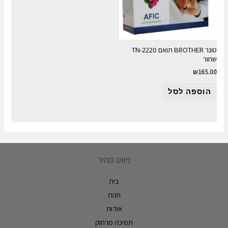
טונר BROTHER תואם TN-2220
שחור
₪
165.00
הוספה לסל
ניווט מהיר
בית
חנות
אודות
תמיכה מרחוק