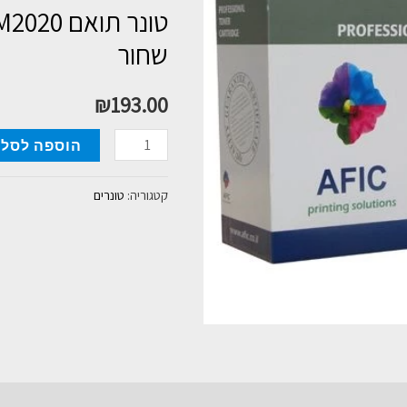
טונר תו
שחור
₪
193.00
כמות
הוספה לסל
של
טונר
קטגוריה:
טונרים
תואם
SAMSUNG
MLT
111S
M2020
שחור