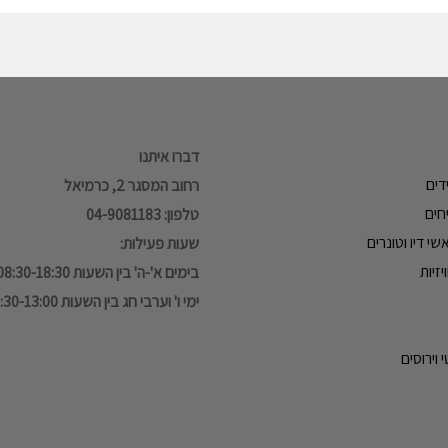
דברו איתנו
דים
רחוב המסגר 2, כרמיאל
חים
טלפון: 04-9081183
י דיו וטונרים
שעות פעילות:
זיות
בימים א'-ה' בין השעות 08:30-18:30
ימי ו' וערבי חג בין השעות 08:30-13:00
 וירוסים