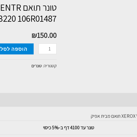
טונר תו
3210/3220 06R01487
₪
150.00
כמות
הוספה לסל
של
טונר
קטגוריה:
טונרים
תואם
XEROX
WORKCENTR
3210/3220
106R01487
XEROX 
תואם מבית אפיק
שחור
טונר עד 4100 דף ב-5% כיסוי