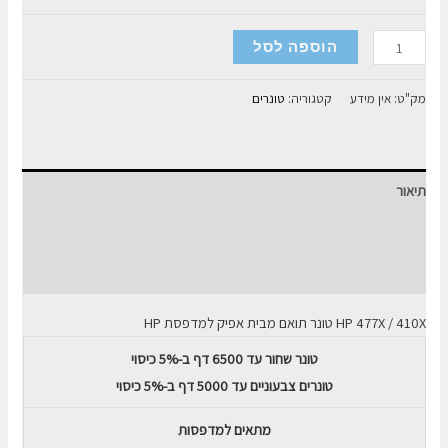
כמות
הוספה לסל
של
טונר
מק"ט:
אין מידע
קטגוריה:
טונרים
HP
תואם
MFC
תיאור
477X
/
מידע נוסף
410X
חוות דעת (0)
למדפסת
צבעונית
HP 477X / 410X טונר תואם מבית אפיק למדפסת HP
טונר שחור עד 6500 דף ב-5% כיסוי
טונרים צבעוניים עד 5000 דף ב-5% כיסוי
מתאים למדפסות