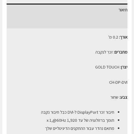
ל
תיאור
DVI
חוות דעת (0)
אורך:
0.2 מ'
מחברים:
זכר לנקבה
יצרן:
GOLD TOUCH
CH-DP-DVI
צבע:
שחור
חיבור זכר DisplayPort ל-DVI כבל חיבור נקבה
תומך ברזולוציה של עד 1,920 x 1,@60Hz
מתאם נהדר עבור ההתקנים הדיגיטליים שלך