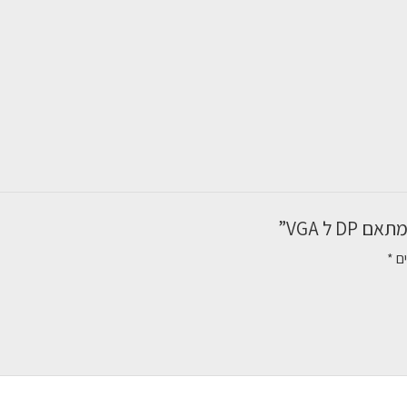
 ל VGA”
ים
*