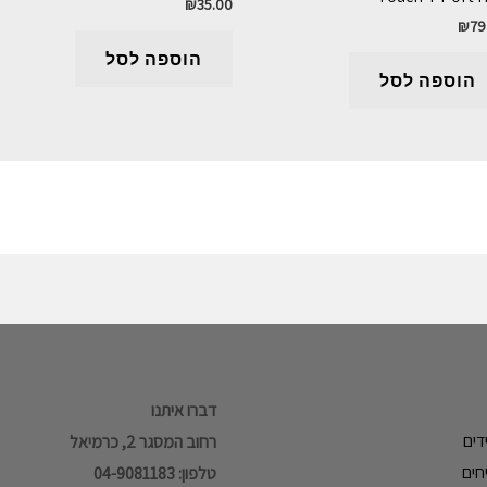
₪
35.00
₪
79
הוספה לסל
הוספה לסל
דברו איתנו
דים
רחוב המסגר 2, כרמיאל
חים
טלפון: 04-9081183