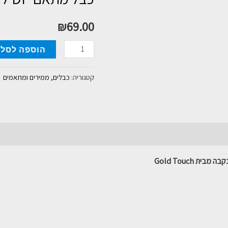
₪
69.00
כמות
הוספה לסל
של
כבל
קטגוריה:
כבלים, ממירים ומתאמים
מתאם
DP
ל
VGA