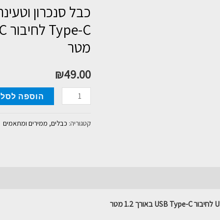
מטר
₪
49.00
כמות
הוספה לסל
של
כבל
קטגוריה:
כבלים, ממירים ומתאמים
סנכרון
וטעינה
Philips
בחיבור
USB
Type-