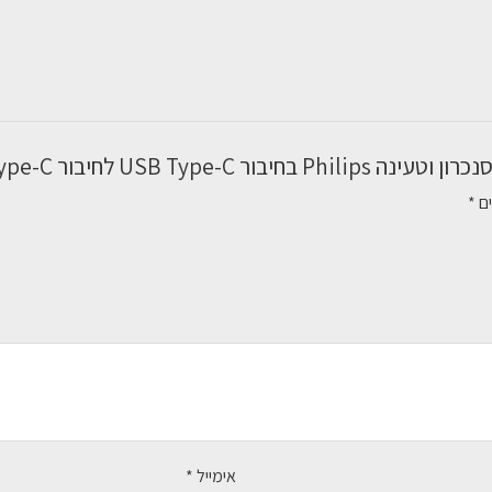
C
לחיבור
USB
Type-
C
חיבור USB Type-C באורך 1.2 מטר”
באורך
1.2
ים
*
מטר
אימייל
*