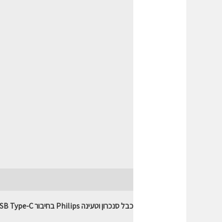
תיאור
חוות דעת (0)
כבל סנכרון וטעינה Philips בחיבור USB Type-C לחיבור USB Type-C באורך 1.2 מטר