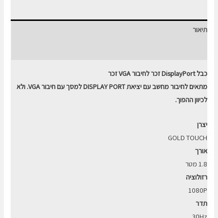
ל
VGA
תיאור
באורך
1.8M
חוות דעת (0)
כבל DisplayPort זכר לחיבור VGA זכר
מתאים לחיבור מחשב עם יציאת DISPLAY PORT למסך עם חיבור VGA. ולא
לכיוון ההפוך.
יצרן
GOLD TOUCH
אורך
1.8 מטר
רזולוציה
1080P
תדר
30Hz