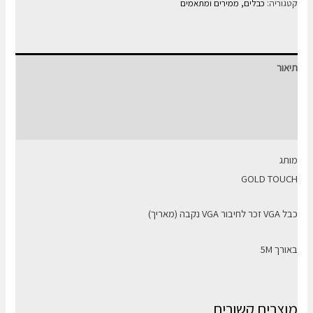
כבל
קטגוריה:
כבלים, ממירים ומתאמים
VGA
זכר
לחיבור
תיאור
VGA
נקבה
מידע נוסף
באורך
חוות דעת (0)
5M
מותג
GOLD TOUCH
כבל VGA זכר לחיבור VGA נקבה (מאריך)
באורך 5M
מוצרים קשורים