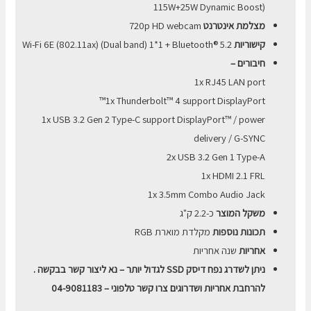
115W+25W Dynamic Boost)
מצלמת אינטרנט
720p HD webcam
קישוריות
Wi-Fi 6E (802.11ax) (Dual band) 1*1 + Bluetooth® 5.2
חיבורים –
1x RJ45 LAN port
1x Thunderbolt™ 4 support DisplayPort™
1x USB 3.2 Gen 2 Type-C support DisplayPort™ / power
delivery / G-SYNC
2x USB 3.2 Gen 1 Type-A
1x HDMI 2.1 FRL
1x 3.5mm Combo Audio Jack
משקל המוצר
כ-2.2 ק"ג
תכונות נוספות
מקלדת מוארת RGB
אחריות
שנה אחריות
ניתן לשדרג נפח דיסק SSD לגדול יותר – נא ליצור קשר בבקשה .
להרחבת אחריות ושדרוגים צרו קשר טלפוני – 04-9081183