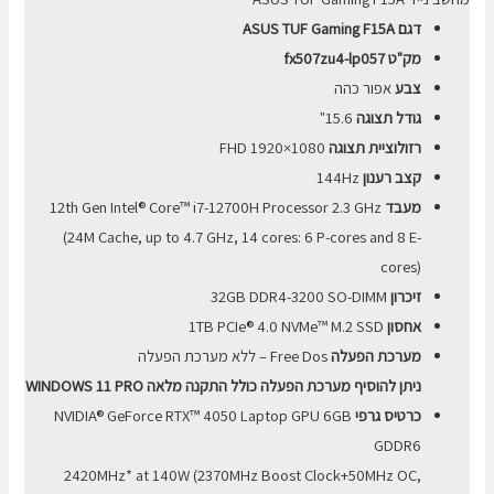
1TB
דגם ASUS TUF Gaming F15A
4050
מק"ט fx507zu4-lp057
צבע
אפור כהה
גודל תצוגה
15.6"
רזולוציית תצוגה
FHD 1920×1080
קצב רענון
144Hz
מעבד
12th Gen Intel® Core™ i7-12700H Processor 2.3 GHz
(24M Cache, up to 4.7 GHz, 14 cores: 6 P-cores and 8 E-
cores)
זיכרון
32GB DDR4-3200 SO-DIMM
אחסון
1TB PCIe® 4.0 NVMe™ M.2 SSD
מערכת הפעלה
Free Dos – ללא מערכת הפעלה
ניתן להוסיף מערכת הפעלה כולל התקנה מלאה WINDOWS 11 PRO
כרטיס גרפי
NVIDIA® GeForce RTX™ 4050 Laptop GPU 6GB
GDDR6
2420MHz* at 140W (2370MHz Boost Clock+50MHz OC,