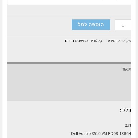
כמות
הוספה לסל
של
מחשב
מק"ט:
אין מידע
קטגוריה:
מחשבים ניידים
נייד
Dell
Vostro
תיאור
3510
15.6"
מידע נוסף
I7-
חוות דעת (0)
11
8GB
כללי:
512GB
דגם
Dell Vostro 3510 VM-RD09-13864