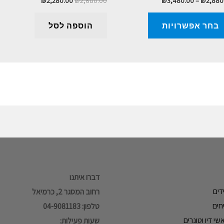
₪
2,280.00
₪
2,680.00
₪
3,480.00
–
₪
2,880
בחר אפשרויות
הוספה לסל
דברו איתנו
דים
רחוב המסגר 2, כרמיאל
חים
טלפון: 04-9081183
י דיו וטונרים
שעות פעילות: