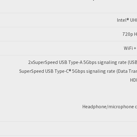
Intel® UH
720p 
WiFi +
2xSuperSpeed USB Type-A 5Gbps signaling rate (USB 
SuperSpeed USB Type-C® 5Gbps signaling rate (Data Tran
HDM
Headphone/microphone c