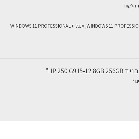
HP 250 G9”
ים
*