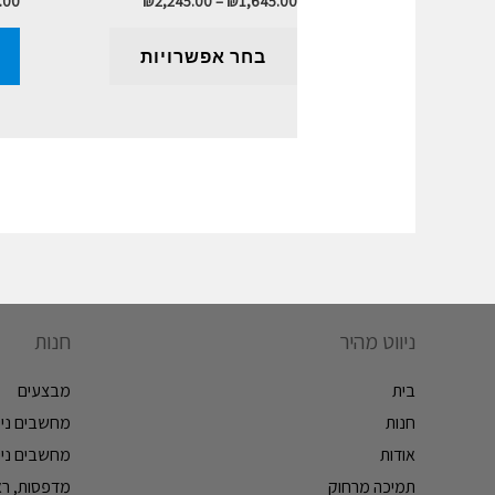
.00
₪
2,245.00
–
₪
1,645.00
בחר אפשרויות
ניווט מהיר
חנות
בית
מבצעים
חנות
מחשבים ניי
אודות
מחשבים ניי
תמיכה מרחוק
מדפסות, ראש