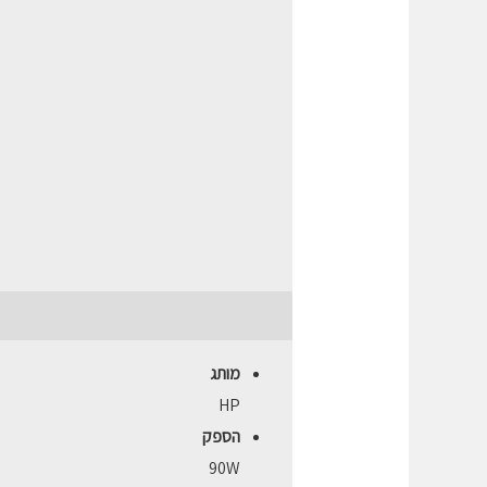
תיאור
חוות דעת (0)
מותג
HP
הספק
90W