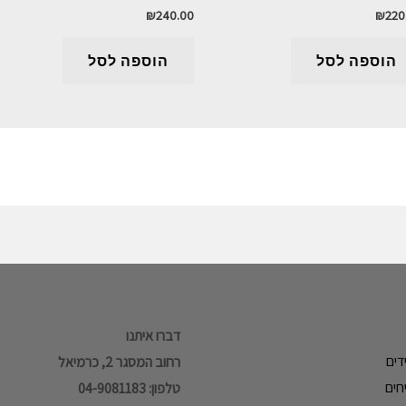
₪
240.00
₪
220
הוספה לסל
הוספה לסל
דברו איתנו
דים
רחוב המסגר 2, כרמיאל
חים
טלפון: 04-9081183