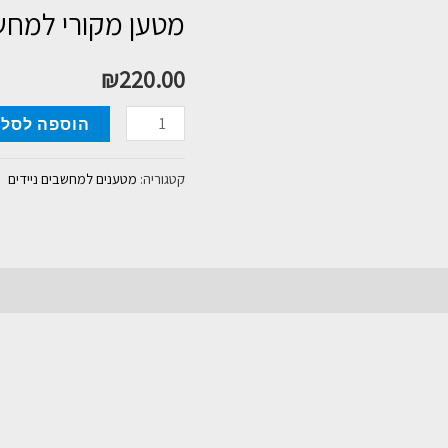
מטען מקורי למחשב ניי
₪
220.00
כמות
הוספה לסל
של
מטען
קטגוריה:
מטענים למחשבים ניידים
מקורי
למחשב
נייד
HP
90W