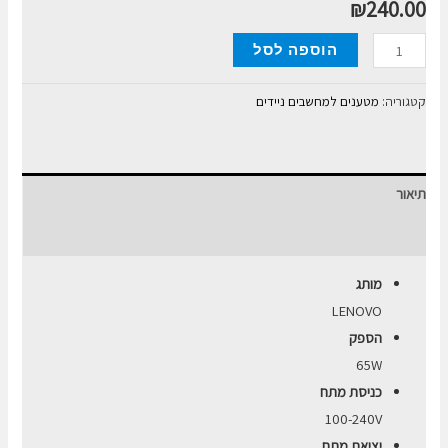
₪
240.00
כמות
הוספה לסל
של
מטען
קטגוריה:
מטענים למחשבים ניידים
מקורי
למחשב
נייד
תיאור
LENOVO
65W
חוות דעת (0)
מותג
LENOVO
הספק
65W
כניסת מתח
100-240V
יציאת מתח