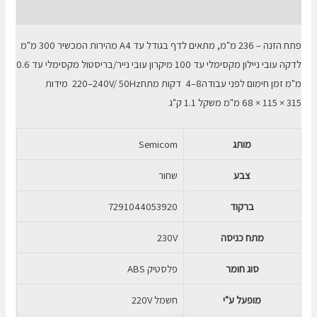
חוות דעת (0)
פתח הזנה – 236 מ"מ, מתאים לדף בגודל עד A4 מהירות המכשיר 300 מ"מ
לדקה עובי ניילון מקסימלי עד 100 מיקרון עובי נייר/בריסטול מקסימלי עד 0.6
מ"מ זמן חימום לפני עבודה‎ 4–8 דקות מתח‎ 220–240V/ 50Hz מידות
315 × 115 × 68 מ"מ משקל 1.1 ק"ג
מותג
Semicom
צבע
שחור
ברקוד
7291044053920
מתח כניסה
230V
סוג חומר
פלסטיק ABS
מופעל ע"י
חשמל 220V