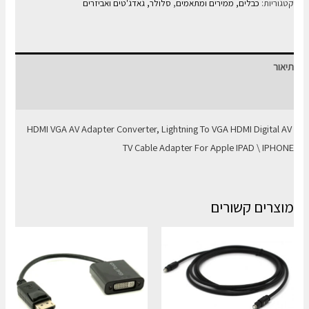
ממיר
קטגוריות:
כבלים, ממירים ומתאמים
,
סלולר, גאדג'טים ואביזרים
תצוגה
מ
IPHONE
תיאור
\
IPAD
חוות דעת (0)
ל
HDMI VGA AV Adapter Converter, Lightning To VGA HDMI Digital AV
HDMI
TV Cable Adapter For Apple IPAD \ IPHONE
\
VGA
מוצרים קשורים