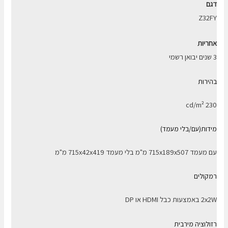
דגם
Z32FY
אחריות
3 שנים יבואן רשמי
בהירות
230 cd/m²
מידות(עם/בלי מעמד)
עם מעמד 715x189x507 מ"מ בלי מעמד 715x42x419 מ"מ
רמקולים
2x2W באמצעות כבל HDMI או DP
רזולוציה מירבית