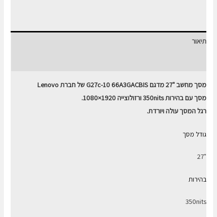
מחשב
LENOVO
27"
תיאור
G27c-
10
חוות דעת (0)
מסך מחשב "27 מדגם G27c-10 66A3GACBIS של חברת Lenovo
מסך עם בהירות 350nits ורזולוצייה 1920×1080.
רגל המסך עולה ויורדת.
גודל מסך
"27
בהירות
350nits