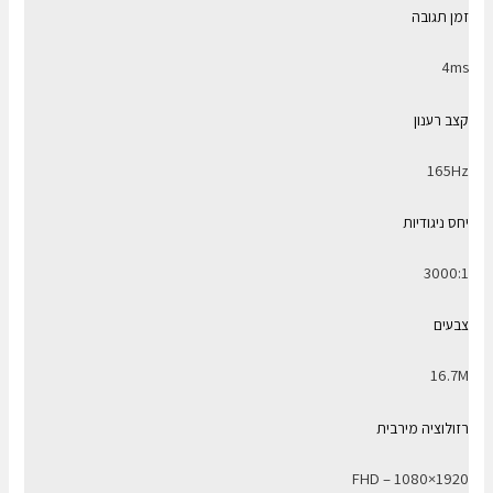
זמן תגובה
4ms
קצב רענון
165Hz
יחס ניגודיות
3000:1
צבעים
16.7M
רזולוציה מירבית
1920×1080 – FHD