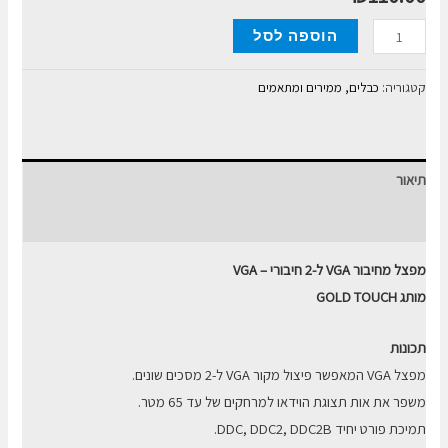
כמות
הוספה לסל
של
מפצל
קטגוריה:
כבלים, ממירים ומתאמים
מחיבור
VGA
ל-2
תיאור
חיבורי
VGA
חוות דעת (0)
מפצל מחיבור VGA ל-2 חיבורי
– VGA
מותג GOLD TOUCH
תכונות
מפצל VGA המאפשר פיצול מקור VGA ל-2 מסכים שונים.
משפר את אות תצוגת הוידאו למרחקים של עד 65 מטר.
תמיכת פורט יחיד DDC, DDC2, DDC2B.