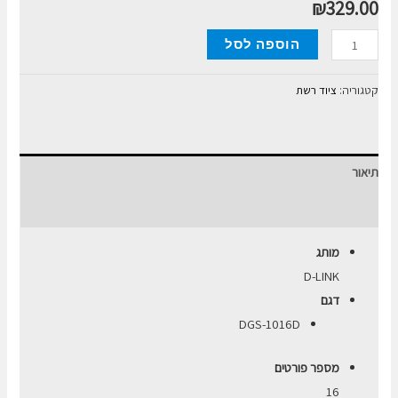
₪
329.00
כמות
הוספה לסל
של
מפצל
קטגוריה:
ציוד רשת
רשת-
מתג
D-
תיאור
Link
DGS-
חוות דעת (0)
1016D
מותג
16
D-LINK
Ports
דגם
Gigabit
DGS-1016D
10/100/1000Mbps
מספר פורטים
16