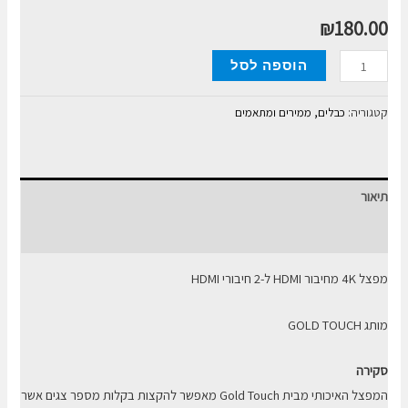
₪
180.00
כמות
הוספה לסל
של
מפצל
קטגוריה:
כבלים, ממירים ומתאמים
4K
מחיבור
HDMI
תיאור
ל-2
חיבורי
חוות דעת (0)
HDMI
מפצל 4K מחיבור HDMI ל-2 חיבורי HDMI
מותג GOLD TOUCH
סקירה
המפצל האיכותי מבית Gold Touch מאפשר להקצות בקלות מספר צגים אשר