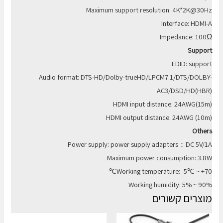
Maximum support resolution: 4K*2K@30Hz
Interface: HDMI-A
Impedance: 100Ω
Support
EDID: support
Audio format: DTS-HD/Dolby-trueHD/LPCM7.1/DTS/DOLBY-
AC3/DSD/HD(HBR)
HDMI input distance: 24AWG(15m)
HDMI output distance: 24AWG (10m)
Others
Power supply: power supply adapters：DC 5V/1A
Maximum power consumption: 3.8W
Working temperature: -5℃ ~ +70℃
Working humidity: 5% ~ 90%
מוצרים קשורים