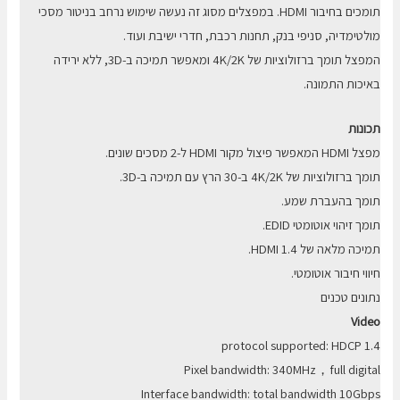
תומכים בחיבור HDMI. במפצלים מסוג זה נעשה שימוש נרחב בניטור מסכי
מולטימדיה, סניפי בנק, תחנות רכבת, חדרי ישיבת ועוד.
המפצל תומך ברזולוציות של 4K/2K ומאפשר תמיכה ב-3D, ללא ירידה
באיכות התמונה.
תכונות
מפצל HDMI המאפשר פיצול מקור HDMI ל-2 מסכים שונים.
תומך ברזולוציות של 4K/2K ב-30 הרץ עם תמיכה ב-3D.
תומך בהעברת שמע.
תומך זיהוי אוטומטי EDID.
תמיכה מלאה של HDMI 1.4.
חיווי חיבור אוטומטי.
נתונים טכנים
Video
protocol supported: HDCP 1.4
Pixel bandwidth: 340MHz，full digital
Interface bandwidth: total bandwidth 10Gbps