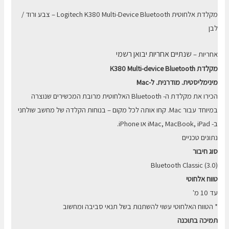
מקלדת אלחוטית Logitech K380 Multi-Device Bluetooth – צבע ורוד /
לבן
שנתיים אחריות יבואן רשמי
אחריות –
מקלדת K380 Multi-device Bluetooth
מינימליסטית. מודרנית. ל-Mac
הכירו את מקלדת ה- Bluetooth האלחוטית מרובת המכשירים שנוצרה
במיוחד עבור Mac. קחו אותה לכל מקום – בנוחות הקלדה של מחשב שולחני
ב- iMac, MacBook, iPad או iPhone.
נתונים טכניים
סוג חיבור
Bluetooth Classic (3.0)
טווח אלחוטי
עד 10 מ'
* הטווח האלחוטי עשוי להשתנות בשל תנאי סביבה ומחשוב
תמיכה בתוכנה