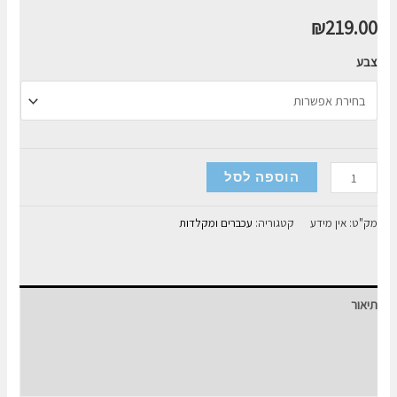
₪
219.00
צבע
כמות
הוספה לסל
של
מקלדת
מק"ט:
אין מידע
קטגוריה:
עכברים ומקלדות
אלחוטית
Logitech
K380
תיאור
Multi-
Device
מידע נוסף
Bluetooth
חוות דעת (0)