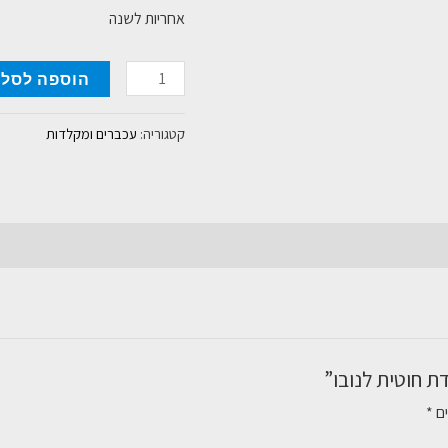
אחריות לשנה
כמות
הוספה לסל
של
מקלדת
קטגוריה:
עכברים ומקלדות
חוטית
לנובו
ת חוטית לנובו”
ים
*