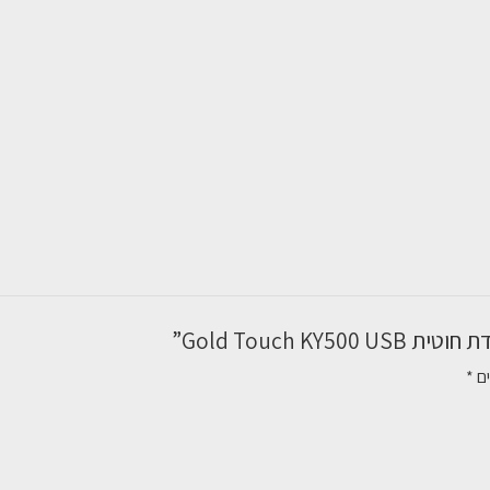
Gold Touch K”
ים
*