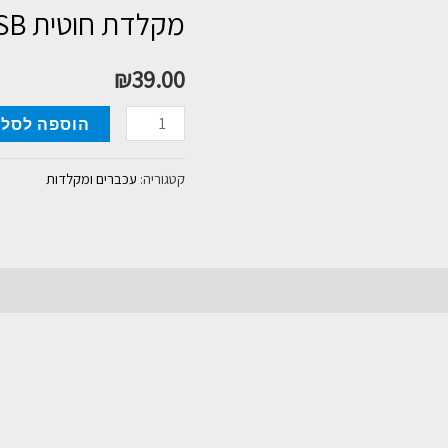
מקלדת חוטית Gold Touch KY500 USB
₪
39.00
כמות
הוספה לסל
של
מקלדת
קטגוריה:
עכברים ומקלדות
חוטית
Gold
Touch
KY500
USB