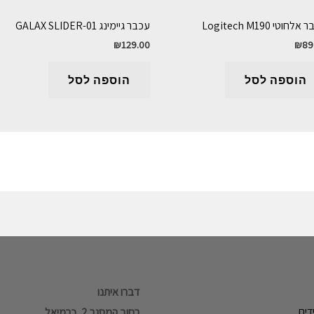
לחוטי Logitech M190
עכבר גיימינג GALAX SLIDER-01
₪
129.00
₪
89
הוספה לסל
הוספה לסל
דברו איתנו
דים
רחוב המסגר 2, כרמיאל