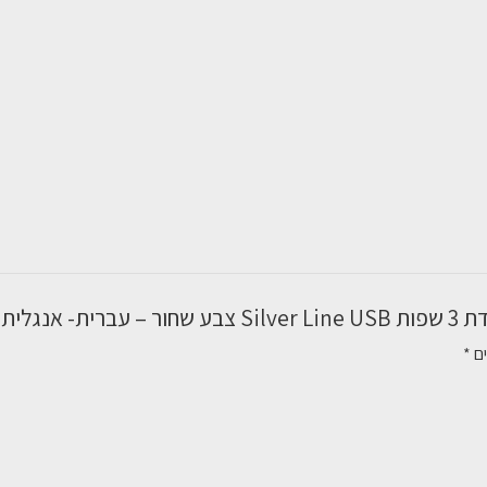
עברית-
אנגלית-
רוסית
- רוסית”
ים
*