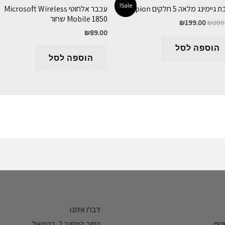
Sale!
יימינג מלאה 5 חלקים scorpion
עכבר אלחוטי Microsoft Wireless
Mobile 1850 שחור
₪
199.00
₪
280
₪
89.00
הוספה לסל
הוספה לסל
דברו איתנו
דים
רחוב המסגר 2, כרמיאל