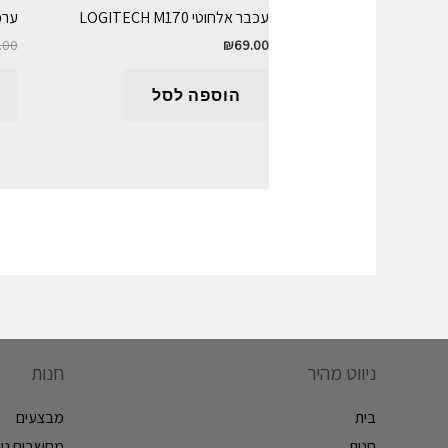
עכבר אלחוטי LOGITECH M170
ערכת ג
.00
₪
69.00
הוספה לסל
ניווט מהיר
חנות
בית
מבצעים
חנות
מחשבים ניי