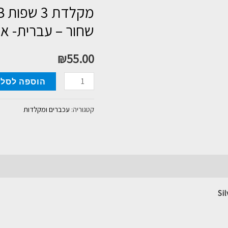
שחור – עברית- אנ
₪
55.00
כמות
הוספה לסל
של
מקלדת
קטגוריה:
עכברים ומקלדות
3
שפות
Silver
Line
USB
צבע
שחור
-