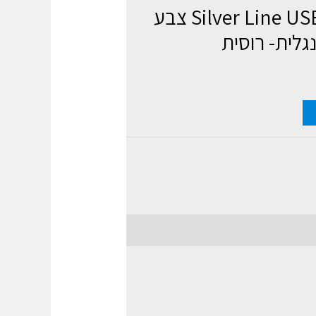
מקלדת 3 שפות Silver Line USB צבע
גלית- רוסית