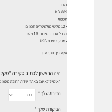
דגם
KB-889
תכונות
• 12 מקשי מולטימדיה חכמים
• כבל ארוך במיוחד- 1.5 מטר
• מגיע בחיבור USB
אין עדיין חוות דעת.
היה הראשון לכתוב סקירה “מקלדת 3 שפות Silver Line USB צבע שחור – עברית- אנגלית
האימייל לא יוצג באתר.
שדות החובה מסומנ
הדירוג שלך
*
הביקורת שלך
*