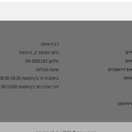
דברו איתנו
דים
רחוב המסגר 2, כרמיאל
חים
טלפון: 04-9081183
י דיו וטונרים
שעות פעילות:
זיות
בימים א'-ה' בין השעות 08:30-18:30
ימי ו' וערבי חג בין השעות 08:30-13:00
 וירוסים