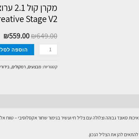
מקרן קו
eative Stage V2
₪
559.00
₪
649.00
כמות
הוספה לסל
של
מקרן
קטגוריות:
מבצעים
,
רמקולים, בידוריו
קול
2.1
ערוצים
כולל
סאב
ת סאונד גבוהה וצלולה עם צליל חי ועשיר בגימור שחור אקסלוסיבי – טווח אלחוטי של ע
וופר
Creative
Stage