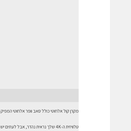
תיאור
חוות דעת (0)
מקרן קול אלחוטי כולל סאב וופר אלחוטי המפיק איכו
טלוויזית ה-4K שלך נראית נהדר, אבל לעתים יש להתאים להן את הצליל הנכון.