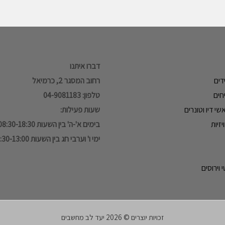
דברו איתנו
דים
רחוב המסגר 2, כרמיאל
חים
טלפון: 04-9081183
י דיו וטונרים
שעות פעילות:
זיות
בימים א'-ה' בין השעות 08:30-18:30
ימי ו' וערבי חג בין השעות 08:30-13:00
 וירוסים
זכויות יוצרים © 2026 יעד לב מחשבים