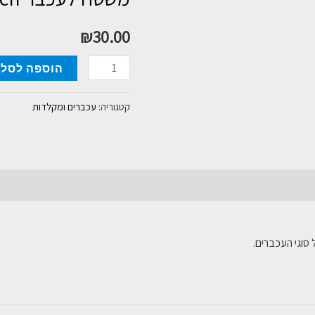
₪
30.00
כמות
הוספה לסל
של
משטח
קטגוריה:
עכברים ומקלדות
לעכבר
Gold
Touch
סוגי העכברים.