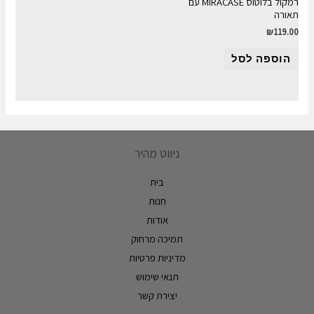
רמקול בלוטוס MIRACASE עם
תאורה
₪
119.00
הוספה לסל
ניווט מהיר
בית
חנות
אודות
תמיכה מרחוק
מדיניות פרטיות
תנאי שימוש
יצירת קשר