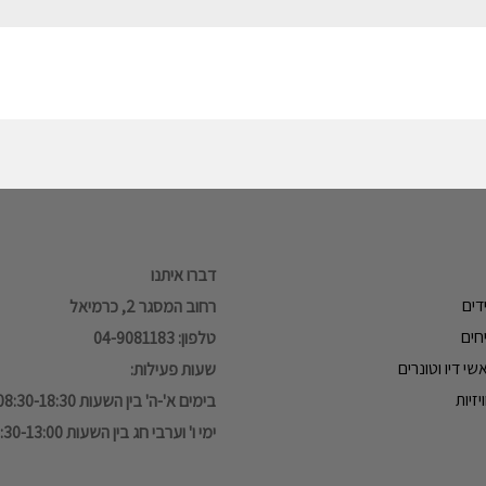
דברו איתנו
דים
רחוב המסגר 2, כרמיאל
חים
טלפון: 04-9081183
י דיו וטונרים
שעות פעילות:
זיות
בימים א'-ה' בין השעות 08:30-18:30
ימי ו' וערבי חג בין השעות 08:30-13:00