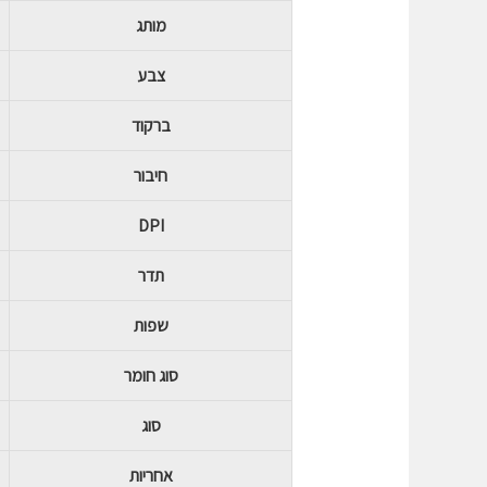
מותג
o
צבע
ל
ברקוד
6
חיבור
B
i
DPI
תדר
z
שפות
ע
סוג חומר
פ
סוג
ס
אחריות
2