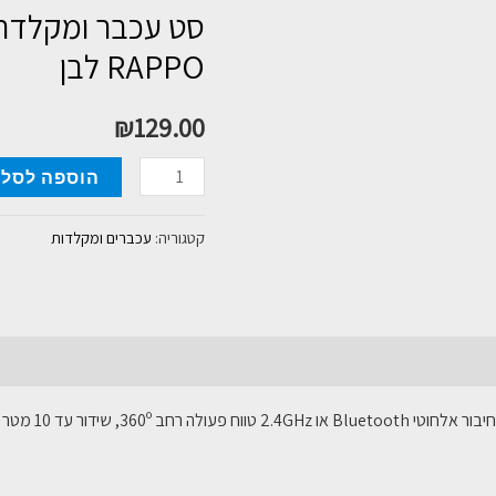
סט עכבר ומקלדת 
RAPPO לבן
₪
129.00
כמות
הוספה לסל
של
סט
קטגוריה:
עכברים ומקלדות
עכבר
ומקלדת
מולטימדיה
מיני
RAPPO
לבן