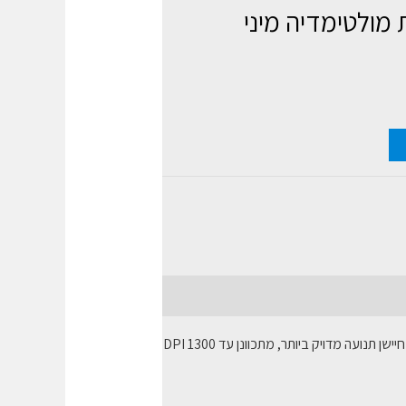
מולטימדיה מיני
סט מקלדת ועכבר חיבור רב-אלחוטי ניתן לבחור חיבור אלחוטי Bluetooth או 2.4GHz טווח פעולה רחב 360º, שידור עד 10 מטר חיישן תנועה מדויק ביותר, מתכוונן עד 1300 DPI