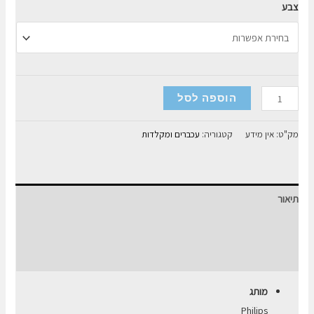
צבע
כמות
הוספה לסל
של
עכבר
מק"ט:
אין מידע
קטגוריה:
עכברים ומקלדות
אלחוטי
PHILIPS
M344
תיאור
מידע נוסף
חוות דעת (0)
מותג
Philips