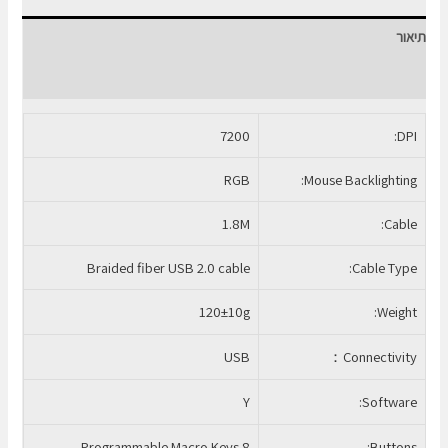
SLIDER-
תיאור
01
חוות דעת (0)
7200
DPI:
RGB
Mouse Backlighting:
1.8M
Cable:
Braided fiber USB 2.0 cable
Cable Type:
120±10g
Weight:
USB
Connectivity：
Y
Software:
8 Programmable Macro Keys
Buttons: