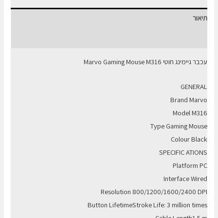
תיאור
חוות דעת (0)
עכבר גיימינג ‏חוטי Marvo Gaming Mouse M316
GENERAL
Brand Marvo
Model M316
Type Gaming Mouse
Colour Black
SPECIFIC ATIONS
Platform PC
Interface Wired
Resolution 800/1200/1600/2400 DPI
Button LifetimeStroke Life: 3 million times
Cable Length1.5 m